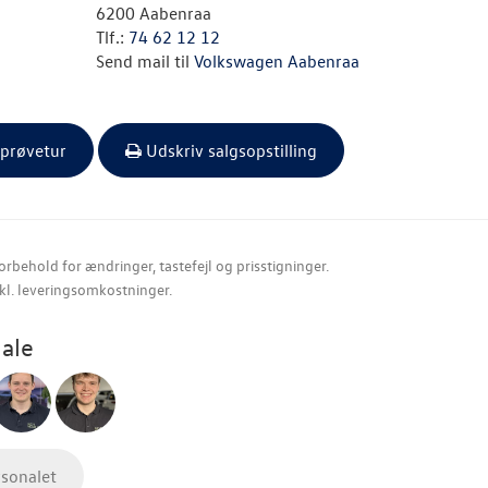
6200 Aabenraa
Tlf.:
74 62 12 12
Send mail til
Volkswagen Aabenraa
 prøvetur
Udskriv salgsopstilling
orbehold for ændringer, tastefejl og prisstigninger.
nkl. leveringsomkostninger.
ale
rsonalet