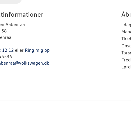
tinformationer
Åbn
en Aabenraa
I da
j 58
Man
enraa
Tirs
Ons
2 12 12
eller
Ring mig op
Tors
45536
Fred
abenraa@volkswagen.dk
Lørd