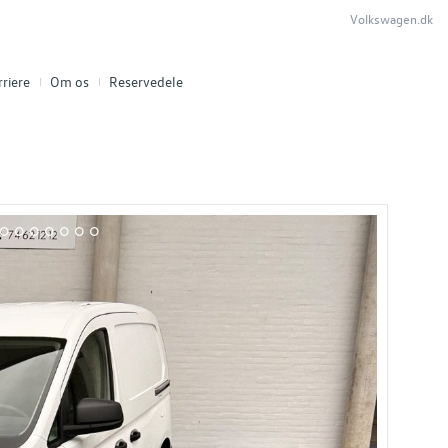
Volkswagen.dk
riere
Om os
Reservedele
16
17
18
19
20
21
22