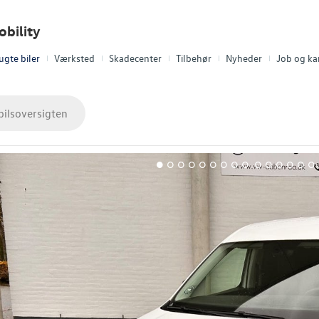
bility
ugte biler
Værksted
Skadecenter
Tilbehør
Nyheder
Job og kar
bilsoversigten
1
2
3
4
5
6
7
8
9
10
11
12
13
14
15