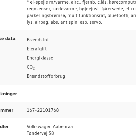
* el-spejle m/varme, airc., fjernb. c.lås, kørecomput
regnsensor, sædevarme, højdejust. førersæde, el-rud
parkeringsbremse, multifunktionsrat, bluetooth, ar
lys, airbag, abs, antispin, esp, servo,
ke data
Brændstof
Ejerafgift
Energiklasse
CO
2
Brændstofforbrug
kninger
nummer
167-22101768
dler
Volkswagen Aabenraa
Tøndervej 58