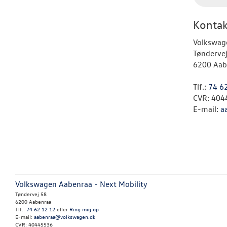
Kontak
Volkswag
Tønderve
6200 Aab
Tlf.:
74 6
CVR: 404
E-mail:
a
Volkswagen Aabenraa - Next Mobility
Tøndervej 58
6200 Aabenraa
Tlf.:
74 62 12 12
eller
Ring mig op
E-mail:
aabenraa@volkswagen.dk
CVR: 40445536