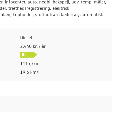
er, infocenter, auto. nedbl. bakspejl, udv. temp. måler,
er, træthedsregistrering, elektrisk
mlæn, kopholder, stofindtræk, læderrat, automatisk
Diesel
2.440 kr. / år
111 g/km
19,6 km/l