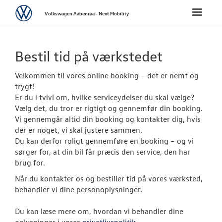
Volkswagen
Toggle
Volkswagen Aabenraa - Next Mobility
naviga
FORSIDE
Bestil tid på værkstedet
NYE PERSONBI
Velkommen til vores online booking – det er nemt og
trygt!
NYE VAREBILER
Er du i tvivl om, hvilke serviceydelser du skal vælge?
Vælg det, du tror er rigtigt og gennemfør din booking.
Vi gennemgår altid din booking og kontakter dig, hvis
BRUGTE BILER
der er noget, vi skal justere sammen.
Du kan derfor roligt gennemføre en booking – og vi
VÆRKSTED
sørger for, at din bil får præcis den service, den har
brug for.
Bestil tid på 
Når du kontakter os og bestiller tid på vores værksted,
behandler vi dine personoplysninger.
Koncepter og 
Du kan læse mere om, hvordan vi behandler dine
Hjulskifte