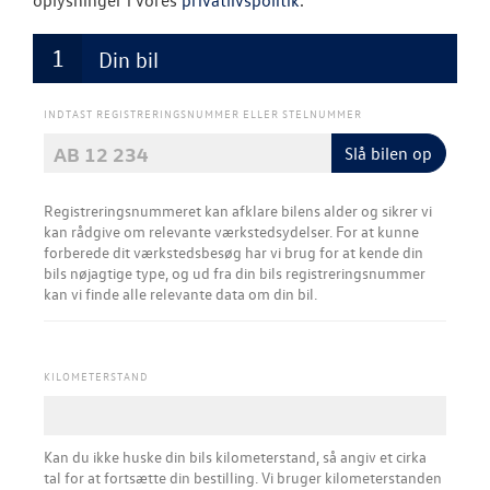
oplysninger i vores
privatlivspolitik
.
VW Connect
Din bil
Softwareopda
INDTAST REGISTRERINGSNUMMER ELLER STELNUMMER
Olieskiftservic
Slå bilen op
Kontrol af uds
Registreringsnummeret kan afklare bilens alder og sikrer vi
Rustbeskyttel
kan rådgive om relevante værkstedsydelser.​ For at kunne
forberede dit værkstedsbesøg har vi brug for at kende din
MinVolkswage
bils nøjagtige type, og ud fra din bils registreringsnummer
kan vi finde alle relevante data om din bil.
Service Cam
Hjulskifte Erh
KILOMETERSTAND
Service til di
hvordan og hv
Kan du ikke huske din bils kilometerstand, så angiv et cirka
tal for at fortsætte din bestilling. Vi bruger kilometerstanden
Volkswagen Er