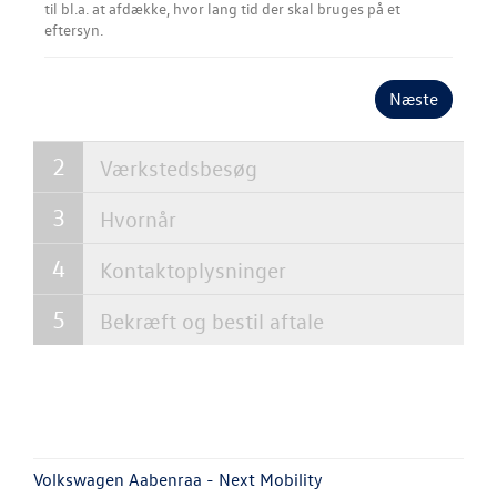
til bl.a. at afdække, hvor lang tid der skal bruges på et
Service 5+
eftersyn.
Serviceabonn
Næste
Velkomstpakke 
Værkstedsbesøg
Autoriseret V
Brugtbilsattes
Hvornår
Fælgerep
Kontaktoplysninger
SKADECENTER
Bekræft og bestil aftale
TILBEHØR
NYHEDER
JOB OG KARRI
Volkswagen Aabenraa - Next Mobility