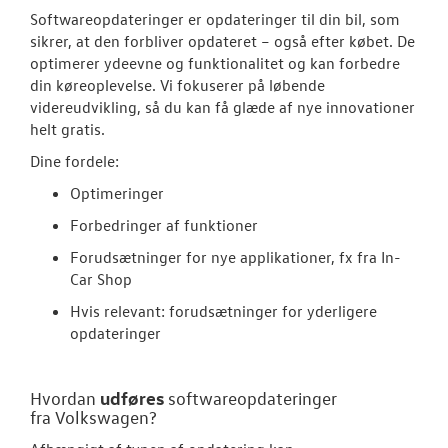
Softwareopdateringer er opdateringer til din bil, som
VW Connect
sikrer, at den forbliver opdateret – også efter købet. De
optimerer ydeevne og funktionalitet og kan forbedre
Softwareopda
din køreoplevelse. Vi fokuserer på løbende
videreudvikling, så du kan få glæde af nye innovationer
Olieskiftservic
helt gratis.
Kontrol af uds
Dine fordele:
Optimeringer
Rustbeskyttel
Forbedringer af funktioner
MinVolkswage
Forudsætninger for nye applikationer, fx fra In-
Car Shop
Service Cam
Hvis relevant: forudsætninger for yderligere
opdateringer
Hjulskifte Erh
Service til di
udføres
Hvordan
softwareopdateringer
hvordan og hv
fra
Volkswagen
?
Volkswagen Er