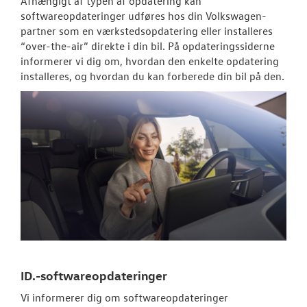
Afhængigt af typen af opdatering kan
Service 5+
softwareopdateringer udføres hos din
Volkswagen
-
partner som en værkstedsopdatering eller installeres
Serviceabonn
“over-the-air” direkte i din bil. På opdateringssiderne
informerer vi dig om, hvordan den enkelte opdatering
Velkomstpakke 
installeres, og hvordan du kan forberede din bil på den.
Autoriseret V
Brugtbilsattes
Fælgerep
SKADECENTER
TILBEHØR
NYHEDER
ID.-softwareopdateringer
JOB OG KARRI
Vi informerer dig om softwareopdateringer