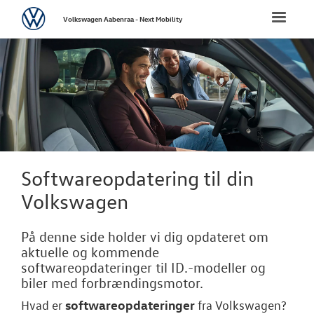
Volkswagen
Toggle
Volkswagen Aabenraa - Next Mobility
naviga
FORSIDE
NYE PERSONBI
NYE VAREBILER
BRUGTE BILER
Softwareopdatering til din
Volkswagen
VÆRKSTED
På denne side holder vi dig opdateret om
Bestil tid på 
aktuelle og kommende
softwareopdateringer til ID.-modeller og
Koncepter og 
biler med forbrændingsmotor.
Hjulskifte
softwareopdateringer
Hvad er
fra
Volkswagen
?