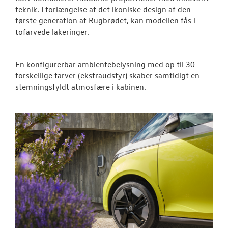
teknik. I forlængelse af det ikoniske design af den
ID.7 og ID.7 T
første generation af Rugbrødet, kan modellen fås i
tofarvede lakeringer.
Den nye Tigua
Garanti
En konfigurerbar ambientebelysning med op til 30
forskellige farver (ekstraudstyr) skaber samtidigt en
Forsikring
stemningsfyldt atmosfære i kabinen.
NYE VAREBILER
BRUGTE BILER
VÆRKSTED
SKADECENTER
TILBEHØR