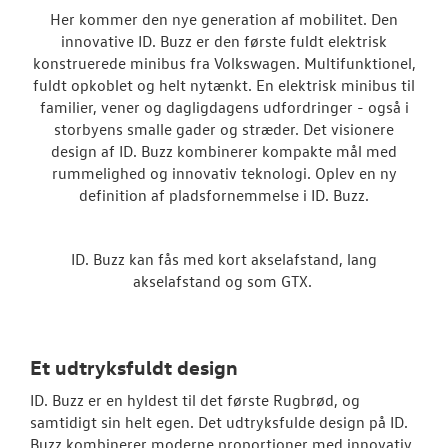
Her kommer den nye generation af mobilitet. Den
innovative ID. Buzz er den første fuldt elektrisk
Modeller
konstruerede minibus fra Volkswagen. Multifunktionel,
fuldt opkoblet og helt nytænkt. En elektrisk minibus til
ID. Polo
familier, vener og dagligdagens udfordringer - også i
storbyens smalle gader og stræder. Det visionere
ID.3 Neo
design af ID. Buzz kombinerer kompakte mål med
rummelighed og innovativ teknologi. Oplev en ny
ID.4
definition af pladsfornemmelse i ID. Buzz.
Aktuelle kam
ID. Buzz kan fås med kort akselafstand, lang
ID.5
akselafstand og som GTX.
Pendlerleasin
ID. Cross
Et udtryksfuldt design
T-Roc
ID. Buzz er en hyldest til det første Rugbrød, og
samtidigt sin helt egen. Det udtryksfulde design på ID.
ID. Buzz
Buzz kombinerer moderne proportioner med innovativ