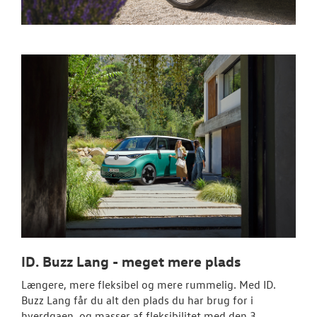
NYHEDER
JOB OG KARRI
OM OS
RESERVEDELE
ID. Buzz Lang - meget mere plads
Længere, mere fleksibel og mere rummelig. Med ID.
Buzz Lang får du alt den plads du har brug for i
hverdgaen, og masser af fleksibilitet med den 3.