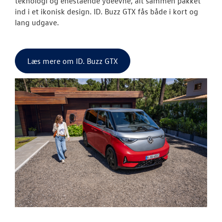
teknologi og enestående ydeevne, alt sammen pakket
ind i et ikonisk design. ID. Buzz GTX fås både i kort og
lang udgave.
Læs mere om ID. Buzz GTX