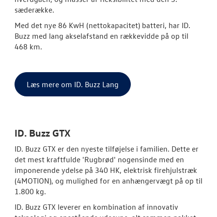
sæderække.
Med det nye 86 KwH (nettokapacitet) batteri, har ID.
Buzz med lang akselafstand en rækkevidde på op til
468 km.
Læs mere om ID. Buzz Lang
ID. Buzz GTX
ID. Buzz GTX er den nyeste tilføjelse i familien. Dette er
det mest kraftfulde 'Rugbrød' nogensinde med en
imponerende ydelse på 340 HK, elektrisk firehjulstræk
(4MOTION), og mulighed for en anhængervægt på op til
1.800 kg.
ID. Buzz GTX leverer en kombination af innovativ