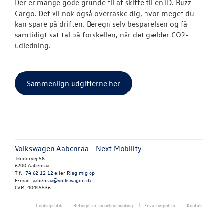
Der er mange gode grunde til at skifte til en ID. Buzz
Cargo. Det vil nok også overraske dig, hvor meget du
kan spare på driften. Beregn selv besparelsen og få
samtidigt sat tal på forskellen, når det gælder CO2-
udledning.
Sammenlign udgifterne her
Volkswagen Aabenraa - Next Mobility
Tøndervej 58
6200 Aabenraa
Tlf.:
74 62 12 12
eller
Ring mig op
E-mail:
aabenraa@volkswagen.dk
CVR: 40445536
Cookiepolitik
Betingelser for online booking
Privatlivspolitik
Kontakt