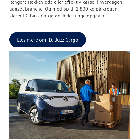
Garanti
længere rækkevidde eller effektiv kørsel i hverdagen –
uanset branche. Og med op til 1.800 kg på krogen
BRUGTE BILER
klarer ID. Buzz Cargo også de tunge opgaver.
VÆRKSTED
Læs mere om ID. Buzz Cargo
SKADECENTER
TILBEHØR
NYHEDER
JOB OG KARRI
OM OS
RESERVEDELE