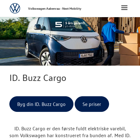
Volkswagen
Toggle
Volkswagen Aabenraa - Next Mobility
naviga
FORSIDE
NYE PERSONBI
NYE VAREBILER
ErhvervsCente
ID. Buzz Cargo
Bestil prøvetu
Finansiering
Byg din ID. Buzz Cargo
Se priser
Modeller
ID. Buzz Cargo er den første fuldt elektriske varebil,
ID. Buzz Car
som Volkswagen har konstrueret fra bunden af. Med ID.