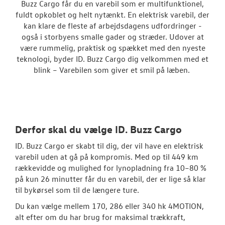
Buzz Cargo får du en varebil som er multifunktionel,
Caddy Cargo
fuldt opkoblet og helt nytænkt. En elektrisk varebil, der
kan klare de fleste af arbejdsdagens udfordringer -
Vans
også i storbyens smalle gader og stræder. Udover at
være rummelig, praktisk og spækket med den nyeste
Crafter
teknologi, byder ID. Buzz Cargo dig velkommen med et
blink – Varebilen som giver et smil på læben.
Transporter
Amarok
e-Transporte
Derfor skal du vælge ID. Buzz Cargo
Transporter 
ID. Buzz Cargo er skabt til dig, der vil have en elektrisk
varebil uden at gå på kompromis. Med op til 449 km
Book en salgs
rækkevidde og mulighed for lynopladning fra 10–80 %
på kun 26 minutter får du en varebil, der er lige så klar
Byg din Volks
til bykørsel som til de længere ture.
Forsikring
Du kan vælge mellem 170, 286 eller 340 hk 4MOTION,
alt efter om du har brug for maksimal trækkraft,