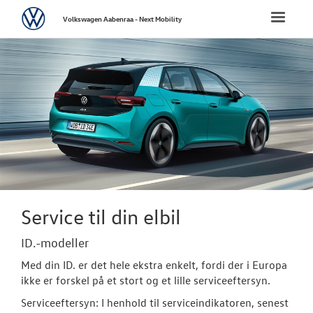
Volkswagen
Toggle
Volkswagen Aabenraa - Next Mobility
naviga
FORSIDE
NYE PERSONBI
NYE VAREBILER
BRUGTE BILER
VÆRKSTED
Service til din elbil
Bestil tid på 
ID.-modeller
Med din ID. er det hele ekstra enkelt, fordi der i Europa
Koncepter og 
ikke er forskel på et stort og et lille serviceeftersyn.
Hjulskifte
Serviceeftersyn: I henhold til serviceindikatoren, senest