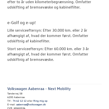
efter to år uden kilometerbegrænsning. Omfatter
VW Connect
udskifting af bremsevæske og kabinelfilter.
Softwareopda
e-Golf og e-up!
Olieskiftservic
Lille serviceeftersyn: Efter 30.000 km. eller 2 år
afhængigt af, hvad der kommer først. Omfatter
Kontrol af uds
udskiftnig af kabinefilter.
Stort serviceeftersyn: Efter 60.000 km. eller 3 år
Rustbeskyttel
afhængigt af, hvad der kommer først. Omfatter
udskiftnig af bremsevæske.
MinVolkswage
Service Cam
Hjulskifte Erh
Volkswagen Aabenraa - Next Mobility
Service til di
Tøndervej 58
hvordan og hv
6200 Aabenraa
Tlf.:
74 62 12 12
eller
Ring mig op
E-mail:
aabenraa@volkswagen.dk
Service til di
CVR: 40445536