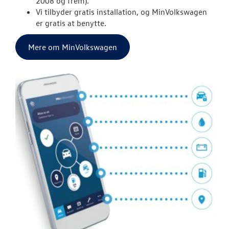
2008 og frem).
Service 5+
Vi tilbyder gratis installation, og MinVolkswagen
er gratis at benytte.
Serviceabonn
Mere om MinVolkswagen
Velkomstpakke 
Autoriseret V
Brugtbilsattes
Fælgerep
SKADECENTER
TILBEHØR
NYHEDER
JOB OG KARRI