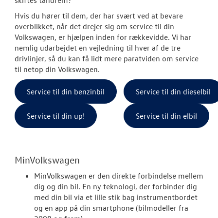
skiftes tandrem?
VW Connect
Hvis du hører til dem, der har svært ved at bevare
overblikket, når det drejer sig om service til din
Softwareopda
Volkswagen, er hjælpen inden for rækkevidde. Vi har
nemlig udarbejdet en vejledning til hver af de tre
Olieskiftservic
drivlinjer, så du kan få lidt mere paratviden om service
til netop din Volkswagen.
Kontrol af uds
Service til din benzinbil
Service til din dieselbil
Rustbeskyttel
Service til din up!
Service til din elbil
MinVolkswage
Service Cam
MinVolkswagen
Hjulskifte Erh
MinVolkswagen er den direkte forbindelse mellem
Service til di
dig og din bil. En ny teknologi, der forbinder dig
hvordan og hv
med din bil via et lille stik bag instrumentbordet
og en app på din smartphone (bilmodeller fra
Volkswagen Er