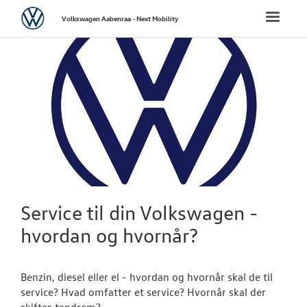
Volkswagen
Toggle
Volkswagen Aabenraa - Next Mobility
naviga
FORSIDE
NYE PERSONBI
NYE VAREBILER
BRUGTE BILER
VÆRKSTED
Service til din Volkswagen -
hvordan og hvornår?
Bestil tid på 
Koncepter og 
Benzin, diesel eller el - hvordan og hvornår skal de til
service? Hvad omfatter et service? Hvornår skal der
Hjulskifte