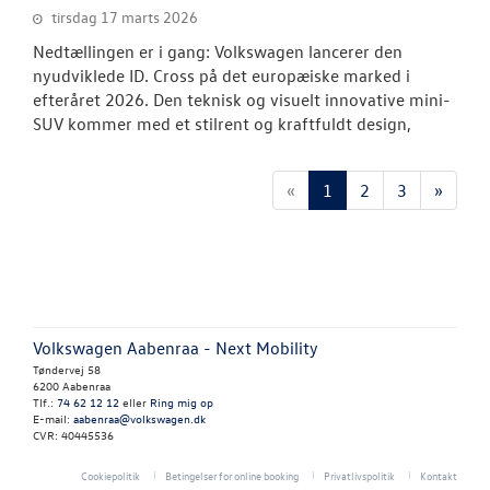
tirsdag 17 marts 2026
Nedtællingen er i gang: Volkswagen lancerer den
nyudviklede ID. Cross på det europæiske marked i
efteråret 2026. Den teknisk og visuelt innovative mini-
SUV kommer med et stilrent og kraftfuldt design,
«
1
2
3
»
Volkswagen Aabenraa - Next Mobility
Tøndervej 58
6200 Aabenraa
Tlf.:
74 62 12 12
eller
Ring mig op
E-mail:
aabenraa@volkswagen.dk
CVR: 40445536
Cookiepolitik
Betingelser for online booking
Privatlivspolitik
Kontakt