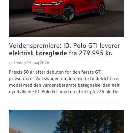
NYHEDER
Tilmeld dig V
Danmarks nyh
Aktuelt
Verdenspremiere: ID. Polo GTI leverer
JOB OG KARRI
elektrisk køreglæde fra 279.995 kr.
fredag 15 maj 2026
OM OS
Præcis 50 år efter debuten for den første GTI
præsenterer Volkswagen nu den første fuldelektriske
RESERVEDELE
model med den verdensberømte betegnelse: den helt
nyudviklede ID. Polo GTI med en effekt på 226 hk. De