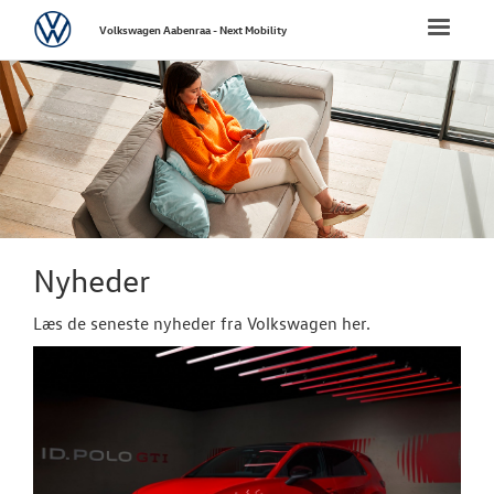
Volkswagen
Toggle
Volkswagen Aabenraa - Next Mobility
naviga
FORSIDE
NYE PERSONBI
NYE VAREBILER
BRUGTE BILER
Nyheder
Læs de seneste nyheder fra Volkswagen her.
VÆRKSTED
SKADECENTER
TILBEHØR