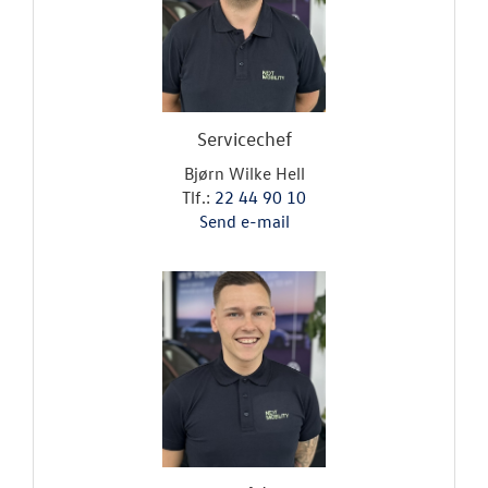
NYHEDER
JOB OG KARRI
OM OS
Servicechef
Bjørn Wilke Hell
Personale
Tlf.:
22 44 90 10
Send e-mail
Kontakt
Forbrugerkla
Sponsorater
Betingelser
Rejsebrev fra
RESERVEDELE