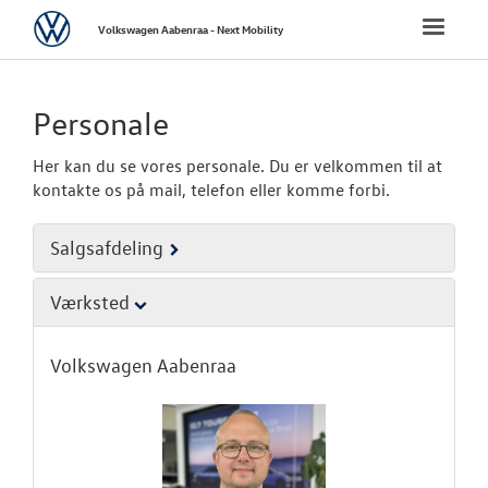
Volkswagen
Toggle
Volkswagen Aabenraa - Next Mobility
naviga
FORSIDE
Personale
NYE PERSONBI
Her kan du se vores personale. Du er velkommen til at
kontakte os på mail, telefon eller komme forbi.
NYE VAREBILER
Salgsafdeling
BRUGTE BILER
Værksted
VÆRKSTED
Volkswagen Aabenraa
SKADECENTER
TILBEHØR